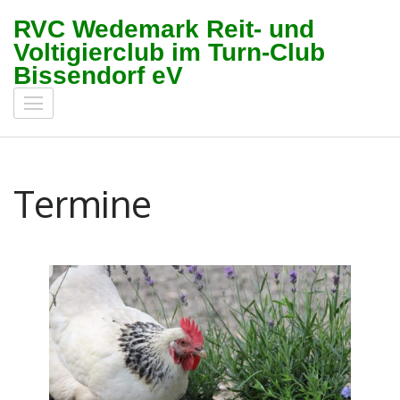
Zum
RVC Wedemark Reit- und
Inhalt
Voltigierclub im Turn-Club
springen
Bissendorf eV
(Enter
drücken)
Termine