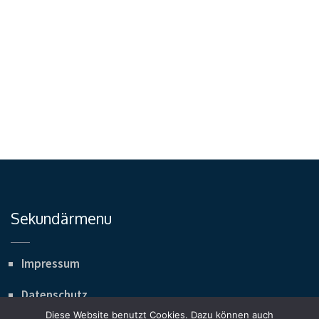
44.5.5. Sichtungsturnier in Dorum25./26.5.
Sichtungsturnier in Sudwalde
Sekundärmenu
Impressum
Datenschutz
Diese Website benutzt Cookies. Dazu können auch