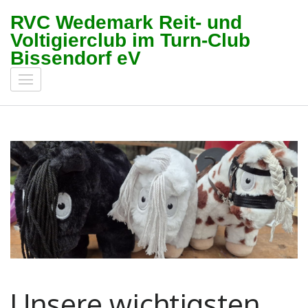
Zum
RVC Wedemark Reit- und
Inhalt
Voltigierclub im Turn-Club
springen
Bissendorf eV
(Enter
drücken)
Unsere wichtigsten