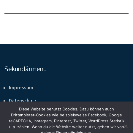
Sekundärmenu
Impressum
Datenschutz
Diese Website benutzt Cookies. Dazu können auch
Drittanbieter-Cookies wie beispielsweise Facebook, Google
reCAPTCHA, Instagram, Pinterest, Twitter, WordPress Statistik
u.a. zählen. Wenn du die Website weiter nutzt, gehen wir von
Copyright ©2026
RVC Wedemark Reit- und Voltigierclub
deinem Einverständnis aus.